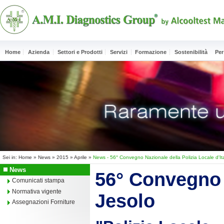
Home
Azienda
Settori e Prodotti
Servizi
Formazione
Sostenibilità
Per
Sei in:
Home
»
News
»
2015
»
Aprile
»
News - 56° Convegno Nazionale della Polizia Locale d'Ita
News
56° Convegno N
Comunicati stampa
Normativa vigente
Jesolo
Assegnazioni Forniture