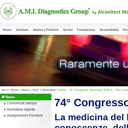
Home
Azienda
Settori e Prodotti
Servizi
Formazione
Sostenibilità
Per
Sei in:
Home
»
News
»
2011
»
Novembre
»
News - 74° Congresso Nazionale SIMLII - "Noi ci sa
News
74° Congresso
Comunicati stampa
Normativa vigente
La medicina del l
Assegnazioni Forniture
conoscenze, dell