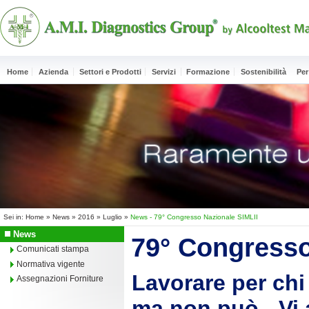
Home
Azienda
Settori e Prodotti
Servizi
Formazione
Sostenibilità
Per
Sei in:
Home
»
News
»
2016
»
Luglio
»
News - 79° Congresso Nazionale SIMLII
News
79° Congresso
Comunicati stampa
Normativa vigente
Lavorare per chi 
Assegnazioni Forniture
ma non può - Vi 