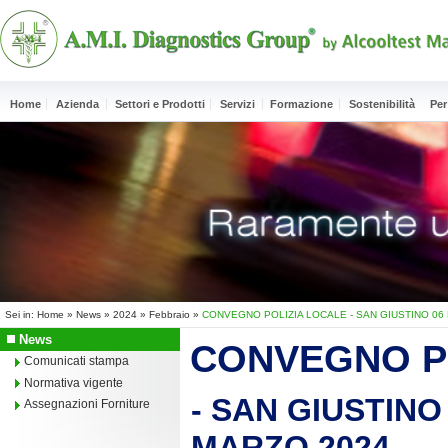
Home
Azienda
Settori e Prodotti
Servizi
Formazione
Sostenibilità
Per
Sei in:
Home
»
News
»
2024
»
Febbraio
»
CONVEGNO POLIZIA LOCALE - SAN GIUSTINO 06
News
CONVEGNO P
Comunicati stampa
Normativa vigente
- SAN GIUSTINO
Assegnazioni Forniture
MARZO 2024