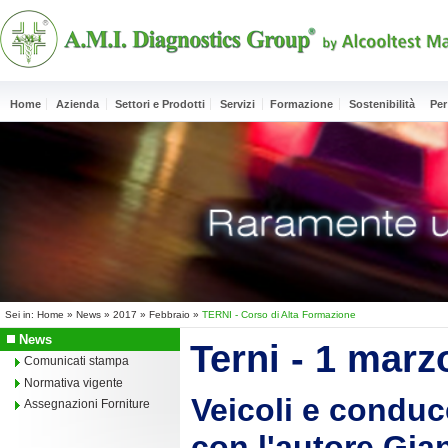
Home
Azienda
Settori e Prodotti
Servizi
Formazione
Sostenibilità
Per
Sei in:
Home
»
News
»
2017
»
Febbraio
»
TERNI - Corso di Alta Formazione
News
Terni - 1 marz
Comunicati stampa
Normativa vigente
Veicoli e conduce
Assegnazioni Forniture
con l'autore Gi