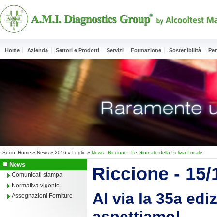
Home
Azienda
Settori e Prodotti
Servizi
Formazione
Sostenibilità
Per
Sei in:
Home
»
News
»
2016
»
Luglio
»
News - Riccione - Le Giornate della Polizia Locale
News
Riccione - 15
Comunicati stampa
Normativa vigente
Al via la 35a edi
Assegnazioni Forniture
aspettiamo!