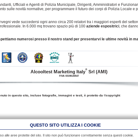
danti, Ufficiali e Agenti di Polizia Municipale, Dirigenti, Amministratori e Funziona
punto sulle novità normative, per programmare il futuro dei corpi di Polizia Locale e
nvegni vede succedersi ogni anno circa 200 relatori tra i maggiori esperti del settore
professionale. In 6.000 mq trovano spazio più di 100
aziende espositrici
, che danno
pettiamo numerosi presso il nostro stand per presentarvi le ultime novità in mate
®
Alcooltest Marketing Italy
Srl (AMI)
P.IVA 03198140547
enuto in questo sito, incluse fotografie, immagini e testi, è protetto da ©copyright
QUESTO SITO UTILIZZA I COOKIE
so alle aree protette del sito. Il sito non può funzionare correttamente senza questi cookie.