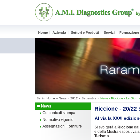
Home
Azienda
Settori e Prodotti
Servizi
Formazione
Sei in:
Home
»
News
»
2012
»
Settembre
»
News - Riccione - Le Giorna
News
Riccione - 20/22
Comunicati stampa
Al via la XXXI edizion
Normativa vigente
Assegnazioni Forniture
Si svolgerà a
Riccione
da
e della Mostra espositiva 
Turismo
.