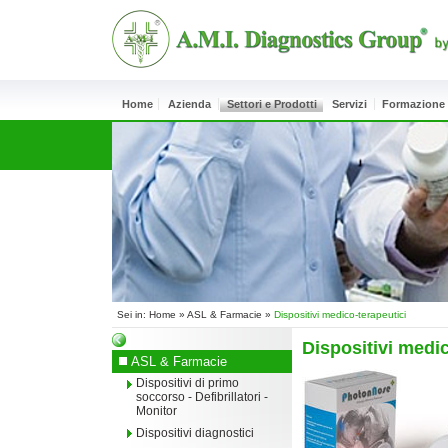
Home
Azienda
Settori e Prodotti
Servizi
Formazione
Sei in:
Home
»
ASL & Farmacie
»
Dispositivi medico-terapeutici
Dispositivi medic
ASL & Farmacie
Dispositivi di primo
soccorso - Defibrillatori -
Monitor
Dispositivi diagnostici