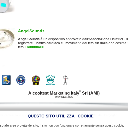
AngelSounds
AngelSounds
è un dispositivo approvato dall'Associazione Ostetrici Gi
registrare il battito cardiaco e i movimenti del feto sin dalla dodicesim
feto.
Continua>>
®
Alcooltest Marketing Italy
Srl (AMI)
P.IVA 03198140547
iale contenuto in questo sito, incluse fotografie, immagini e testi, è protetto da ©copyright
QUESTO SITO UTILIZZA I COOKIE
so alle aree protette del sito. Il sito non può funzionare correttamente senza questi cookie.