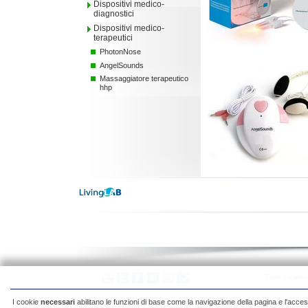
Dispositivi medico-
diagnostici
Dispositivi medico-
terapeutici
PhotonNose
AngelSounds
Massaggiatore terapeutico
hhp
Tutto il mater
I cookie
necessari
abilitano le funzioni di base come la navigazione della pagina e l'acces