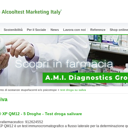
Sostenibilità
Per il Sociale
News
Lavora con noi
Referenze
Shop onlin
ento di sostanze stupefacenti e/o psicotrope
»
test droga su saliva
liva
® XP QM12 - 5 Droghe - Test droga salivare
rafarmaceutico: 912624552
P QM12 è un test immunocromatografico a flusso laterale per la determinazione qu