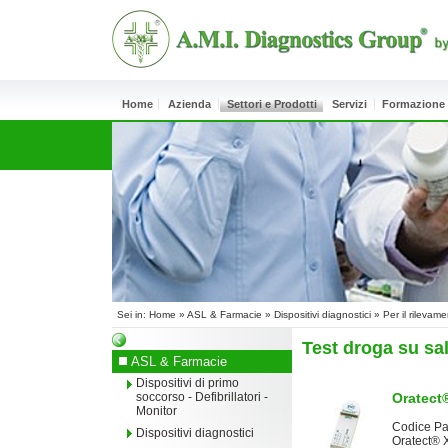
Home
Azienda
Settori e Prodotti
Servizi
Formazione
Sei in:
Home
»
ASL & Farmacie
»
Dispositivi diagnostici
»
Per il rilevam
Test droga su sa
ASL & Farmacie
Dispositivi di primo
Oratect
soccorso - Defibrillatori -
Monitor
Codice Pa
Dispositivi diagnostici
Oratect® X