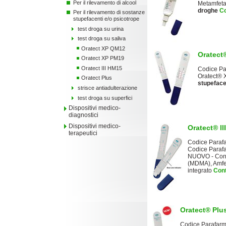
Per il rilevamento di alcool
Metamfeta
droghe
Co
Per il rilevamento di sostanze
stupefacenti e/o psicotrope
test droga su urina
test droga su saliva
Oratect XP QM12
Oratect®
Oratect XP PM19
Oratect III HM15
Codice Par
Oratect® X
Oratect Plus
stupeface
strisce antiadulterazione
test droga su superfici
Dispositivi medico-
diagnostici
Dispositivi medico-
Oratect® II
terapeutici
Codice Paraf
Codice Paraf
NUOVO - Con 
(MDMA), Amfet
integrato
Con
Oratect® Plus
Codice Parafar