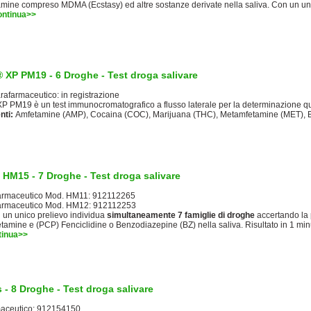
mine compreso MDMA (Ecstasy) ed altre sostanze derivate nella saliva. Con un un
ntinua>>
 XP PM19 - 6 Droghe - Test droga salivare
afarmaceutico: in registrazione
P PM19 è un test immunocromatografico a flusso laterale per la determinazione qu
nti:
Amfetamine (AMP), Cocaina (COC), Marijuana (THC), Metamfetamine (MET), 
I HM15 - 7 Droghe - Test droga salivare
armaceutico Mod. HM11: 912112265
armaceutico Mod. HM12: 912112253
un unico prelievo individua
simultaneamente 7 famiglie di droghe
accertando la 
amine e (PCP) Fenciclidine o Benzodiazepine (BZ) nella saliva. Risultato in 1 minu
tinua>>
 - 8 Droghe - Test droga salivare
maceutico: 912154150