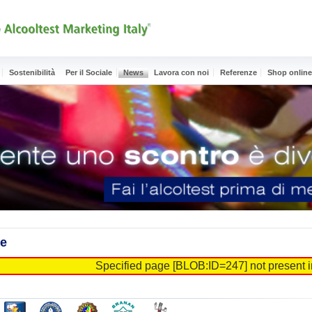
Sostenibilità
Per il Sociale
News
Lavora con noi
Referenze
Shop onlin
te
Specified page [BLOB:ID=247] not present i