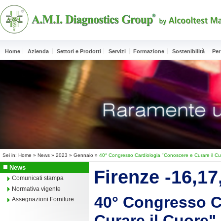
Home
Azienda
Settori e Prodotti
Servizi
Formazione
Sostenibilità
Per
Sei in:
Home
»
News
»
2023
»
Gennaio
»
40° Congresso Cardiologia "Conoscere e Curare il Cu
News
Firenze -16,1
Comunicati stampa
Normativa vigente
40° Congresso C
Assegnazioni Forniture
Curare il Cuore" 