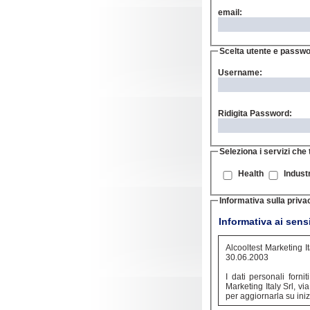
email:
Scelta utente e
passwo
Username:
Ridigita Password:
Seleziona i servizi che 
Health
Indust
Informativa sulla priva
Informativa ai sensi
Alcooltest Marketing I
30.06.2003
I dati personali forn
Marketing Italy Srl, vi
per aggiornarla su inizi