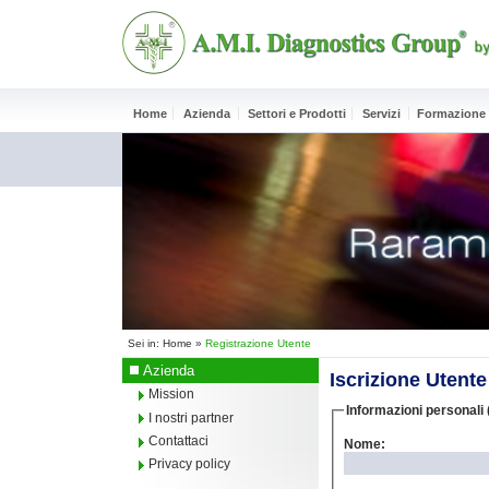
Home
Azienda
Settori e Prodotti
Servizi
Formazione
Sei in:
Home
»
Registrazione Utente
Azienda
Iscrizione Utente
Mission
Informazioni personali 
I nostri partner
Contattaci
Nome:
Privacy policy