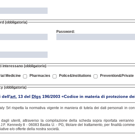
rd
(obbligatoria)
Password:
ti interessano (obbligatorio)
rial Medicine
Pharmacies
Police&Institutions
Prevention&Private
cy (obbligatoria)
 dell'
art.
13 del
Dlgs
196/2003 «Codice in materia di protezione dei
taly Srl rispetta la normativa vigente in maniera di tutela dei dati personali in co
iti dagli utenti, attraverso la compilazione della scheda sopra riportata verrann
a J.F. Kennedy 8 - 06083 Bastia U. - PG, titolare del trattamento, per finalità commer
ative e/o offerte della nostra società.