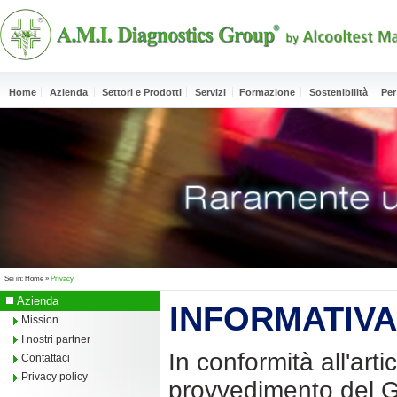
Home
Azienda
Settori e Prodotti
Servizi
Formazione
Sostenibilità
Per
Sei in:
Home
»
Privacy
Azienda
INFORMATIVA
Mission
I nostri partner
In conformità all'ar
Contattaci
Privacy policy
provvedimento del Ga