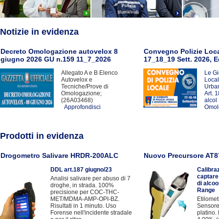
Notizie in evidenza
Decreto Omologazione autovelox 8
Convegno Polizie Loca
giugno 2026 GU n.159 11_7_2026
17_18_19 Sett. 2026, E
Allegato A e B Elenco
Le Gi
Autovelox e
Local
Tecniche/Prove di
Urba
Omologazione;
Art. 
(26A03468)
alcol
Approfondisci
Omol
Prodotti in evidenza
Drogometro Salivare HRDR-200ALC
Nuovo Precursore AT8
DDL art.187 giugno/23
Calibra
captare
Analisi salivare per abuso di 7
di alcoo
droghe, in strada. 100%
Range
precisione per COC-THC-
MET/MDMA-AMP-OPI-BZ.
Etilome
Risultati in 1 minuto. Uso
Sensore 
Forense nell'incidente stradale
platino.