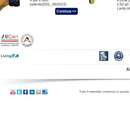
e per il ritiro
4,00‰ (
patente(DDL_06/2023)
0,50 g/l
Lamp.nt
Continua >>
A
Tutto il materiale contenuto in questo 