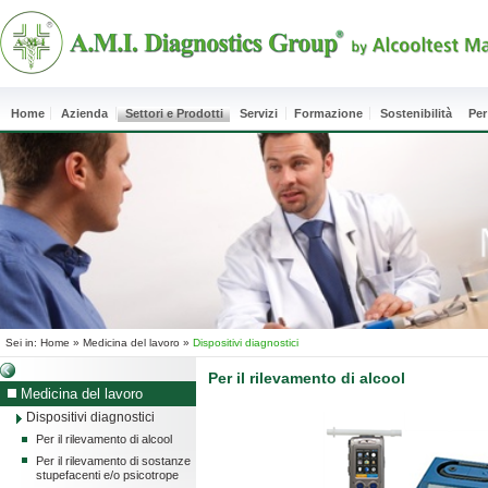
Home
Azienda
Settori e Prodotti
Servizi
Formazione
Sostenibilità
Per
Sei in:
Home
»
Medicina del lavoro
»
Dispositivi diagnostici
Per il rilevamento di alcool
Medicina del lavoro
Dispositivi diagnostici
Per il rilevamento di alcool
Per il rilevamento di sostanze
stupefacenti e/o psicotrope