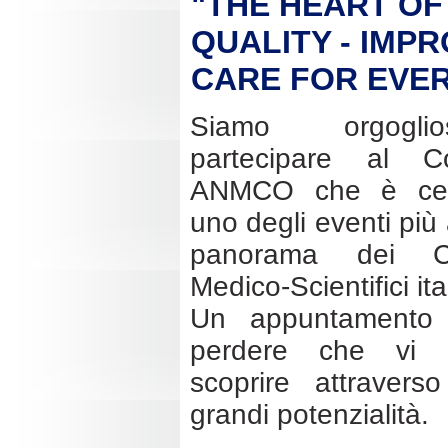
"THE HEART OF
QUALITY - IMP
CARE FOR EVE
Siamo orgogli
partecipare al C
ANMCO che è cer
uno degli eventi più 
panorama dei Co
Medico-Scientifici ita
Un appuntamento
perdere che vi i
scoprire attravers
grandi potenzialità.