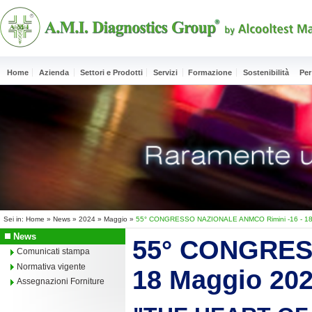
Home
Azienda
Settori e Prodotti
Servizi
Formazione
Sostenibilità
Per
Sei in:
Home
»
News
»
2024
»
Maggio
»
55° CONGRESSO NAZIONALE ANMCO Rimini -16 - 18
News
55° CONGRES
Comunicati stampa
Normativa vigente
18 Maggio 20
Assegnazioni Forniture