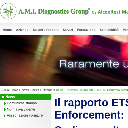
Home
Azienda
Settori e Prodotti
Servizi
Formazione
Sostenibilità
Per
Sei in:
Home
»
News
»
2016
»
Ottobre
»
News - Bruxelles - Il rapporto ETSC su Sicurezza Stra
News
Il rapporto E
Comunicati stampa
Normativa vigente
Enforcement: 
Assegnazioni Forniture