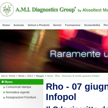
Home
Azienda
Settori e Prodotti
Servizi
Formazione
Sostenibilità
Per
Sei in:
Home
»
News
»
2012
»
Maggio
»
News - Rho - Giornata di studio gratuita Infopol
News
Rho - 07 giugn
Comunicati stampa
Normativa vigente
Infopol
Assegnazioni Forniture