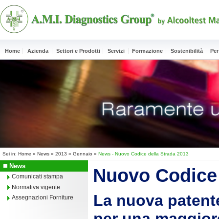
Home
Azienda
Settori e Prodotti
Servizi
Formazione
Sostenibilità
Per
Sei in:
Home
»
News
»
2013
»
Gennaio
»
News - Nuovo Codice della Strada 2013
News
Nuovo Codice 
Comunicati stampa
Normativa vigente
La nuova patent
Assegnazioni Forniture
per una maggiore