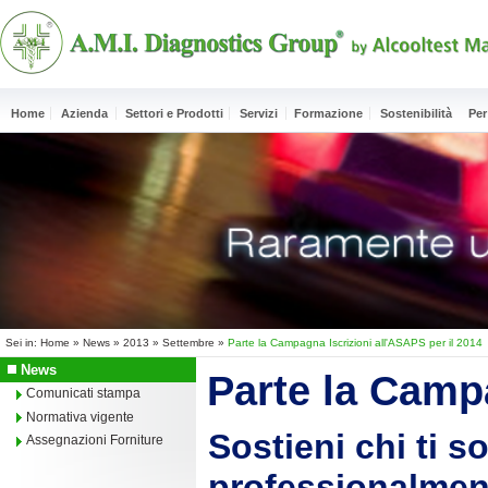
Home
Azienda
Settori e Prodotti
Servizi
Formazione
Sostenibilità
Per
Sei in:
Home
»
News
»
2013
»
Settembre
»
Parte la Campagna Iscrizioni all'ASAPS per il 2014
News
Parte la Campa
Comunicati stampa
Normativa vigente
Sostieni chi ti s
Assegnazioni Forniture
professionalment