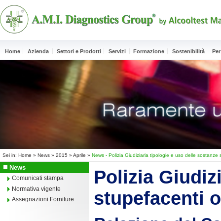
Home
Azienda
Settori e Prodotti
Servizi
Formazione
Sostenibilità
Per
Sei in:
Home
»
News
»
2015
»
Aprile
»
News - Polizia Giudiziaria tipologie e uso delle sostanze
News
Polizia Giudiz
Comunicati stampa
Normativa vigente
stupefacenti 
Assegnazioni Forniture