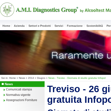
Home
Azienda
Settori e Prodotti
Servizi
Formazione
Sostenibilità
Per
Sei in:
Home
»
News
»
2014
»
Giugno
»
News - Treviso - Giornata di studio gratuita Infopol
News
Treviso - 26 g
Comunicati stampa
Normativa vigente
gratuita Infop
Assegnazioni Forniture