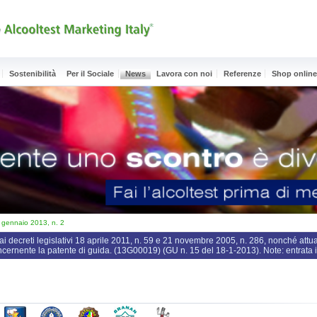
Sostenibilità
Per il Sociale
News
Lavora con noi
Referenze
Shop onlin
ennaio 2013, n. 2
ai decreti legislativi 18 aprile 2011, n. 59 e 21 novembre 2005, n. 286, nonché attu
ncernente la patente di guida. (13G00019) (GU n. 15 del 18-1-2013). Note: entrata 