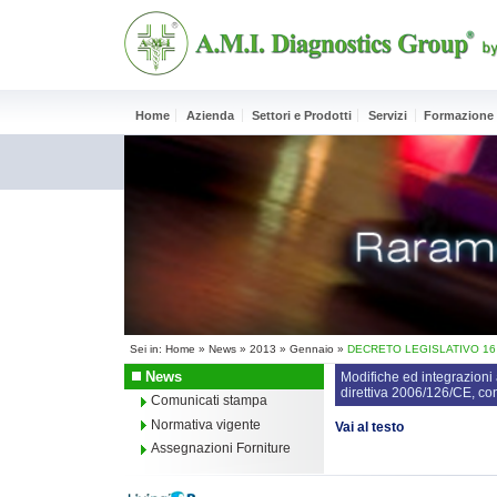
Home
Azienda
Settori e Prodotti
Servizi
Formazione
Sei in:
Home
»
News
»
2013
»
Gennaio
»
DECRETO LEGISLATIVO 16 g
News
Modifiche ed integrazioni 
direttiva 2006/126/CE, co
Comunicati stampa
Normativa vigente
Vai al testo
Assegnazioni Forniture