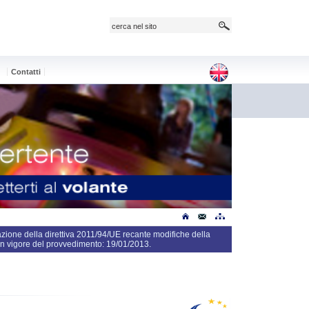
e
Contatti
azione della direttiva 2011/94/UE recante modifiche della
in vigore del provvedimento: 19/01/2013.