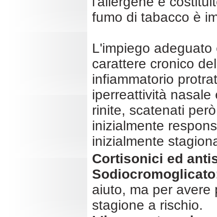
l'allergene è costitu
fumo di tabacco è im
L'impiego adeguato e
carattere cronico de
infiammatorio protra
iperreattività nasal
rinite, scatenati però
inizialmente responsa
inizialmente stagion
Cortisonici ed anti
Sodiocromoglicato
aiuto, ma per avere 
stagione a rischio.