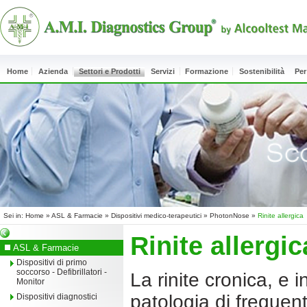
Home
Azienda
Settori e Prodotti
Servizi
Formazione
Sostenibilità
Per
Sei in:
Home
»
ASL & Farmacie
»
Dispositivi medico-terapeutici
»
PhotonNose
»
Rinite allergica
Rinite allergic
ASL & Farmacie
Dispositivi di primo
soccorso - Defibrillatori -
La rinite cronica, e i
Monitor
patologia di frequen
Dispositivi diagnostici