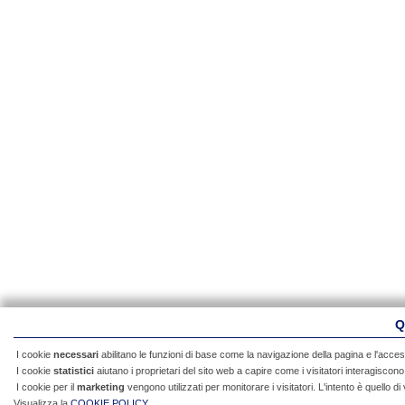
Q
I cookie
necessari
abilitano le funzioni di base come la navigazione della pagina e l'acces
I cookie
statistici
aiutano i proprietari del sito web a capire come i visitatori interagisco
I cookie per il
marketing
vengono utilizzati per monitorare i visitatori. L'intento è quello di
Visualizza la
COOKIE POLICY