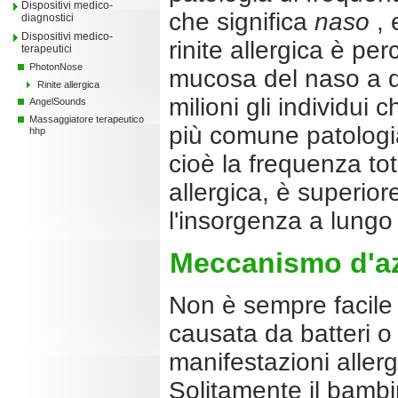
Dispositivi medico-
che significa
naso
, 
diagnostici
Dispositivi medico-
rinite allergica è pe
terapeutici
PhotonNose
mucosa del naso a de
Rinite allergica
milioni gli individui 
AngelSounds
Massaggiatore terapeutico
più comune patologia
hhp
cioè la frequenza tot
allergica, è superio
l'insorgenza a lungo
Meccanismo d'a
Non è sempre facile di
causata da batteri o 
manifestazioni allerg
Solitamente il bambin