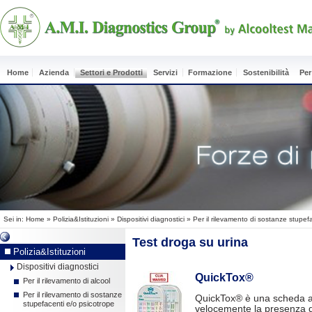
Home
Azienda
Settori e Prodotti
Servizi
Formazione
Sostenibilità
Per
Sei in:
Home
»
Polizia&Istituzioni
»
Dispositivi diagnostici
»
Per il rilevamento di sostanze stupef
Test droga su urina
Polizia&Istituzioni
Dispositivi diagnostici
QuickTox®
Per il rilevamento di alcool
Per il rilevamento di sostanze
QuickTox®
è una scheda a
stupefacenti e/o psicotrope
velocemente la presenza d