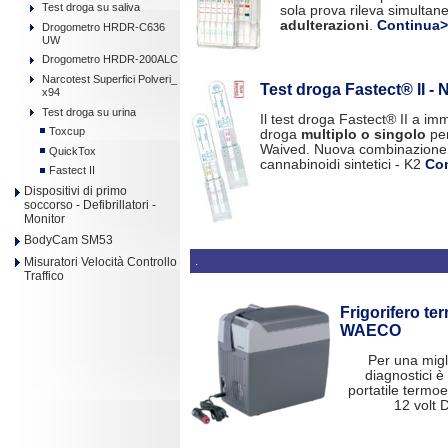
Test droga su saliva
sola prova rileva simulta
adulterazioni
.
Continua
Drogometro HRDR-C636
UW
Drogometro HRDR-200ALC
Narcotest Superfici Polveri_
Test droga Fastect® II -
x94
Test droga su urina
Il test droga Fastect® II a im
Toxcup
droga
multiplo o singolo
pe
Waived. Nuova combinazione p
QuickTox
cannabinoidi sintetici - K2
Co
Fastect II
Dispositivi di primo
soccorso - Defibrillatori -
Monitor
BodyCam SM53
.
Misuratori Velocità Controllo
Traffico
Frigorifero ter
WAECO
Per una migli
diagnostici è 
portatile termoe
12 volt