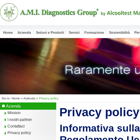
Home
Azienda
Settori e Prodotti
Servizi
Formazione
Sostenibilità
Per
Sei in:
Home
»
Azienda
»
Privacy policy
Azienda
Privacy policy
Mission
I nostri partner
Informativa sulla
Contattaci
Privacy policy
Regolamento Ue 