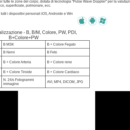
tutte le zone del corpo, dotata di tecnologia "Pulse Wave Doppler" per la valutazio
co, superficiale, polmonare, ecc.
 tutti i dispositivi personali iOS, Androide e Win
lizzazione - B, B/M, Colore, PW, PDI,
B+Colore+PW
B MSK
B + Colore Fegato
B Nervi
B Feto
B + Colore Arteria
B + Colore rene
B + Colore Tiroide
B + Colore Cardiaco
N. 24/s Fotogrammi
AVI, MP4, DICOM, JPG
immagine