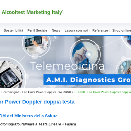
Sostenibilità
Per il Sociale
News
Lavora con noi
Referenze
Shop onlin
»
Ecotomografi - Eco Color Power Doppler - WiFi/USB
»
SD20XL Eco Color Power Doppler doppia
r Power Doppler doppia testa
 DM del Ministero della Salute
cotomografo Palmare a Testa Lineare + Fasica