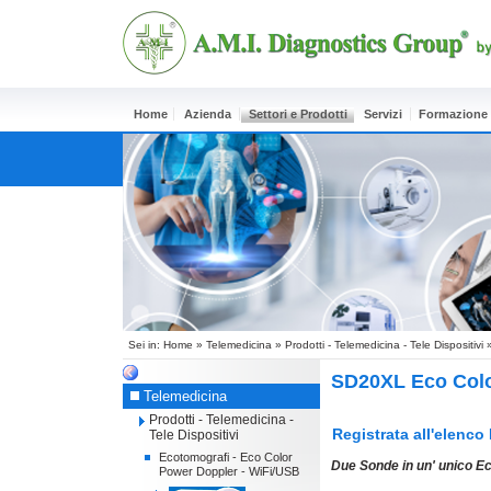
Home
Azienda
Settori e Prodotti
Servizi
Formazione
Sei in:
Home
»
Telemedicina
»
Prodotti - Telemedicina - Tele Dispositivi
SD20XL Eco Colo
Telemedicina
Prodotti - Telemedicina -
Registrata all'elenco
Tele Dispositivi
Ecotomografi - Eco Color
Due Sonde in un' unico E
Power Doppler - WiFi/USB