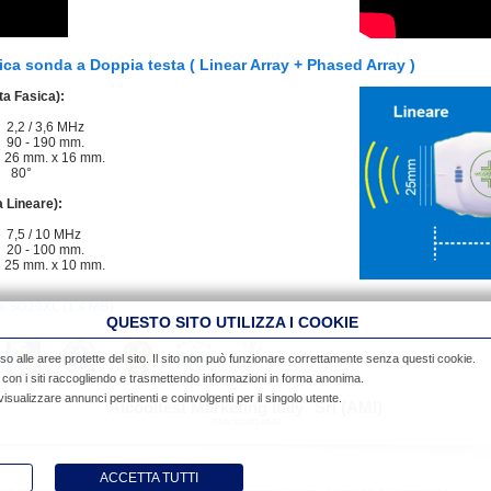
ica sonda a Doppia testa ( Linear Array + Phased Array )
a Fasica):
 / 3,6 MHz
- 190 mm.
. x 16 mm.
 80°
 Lineare):
 / 10 MHz
- 100 mm.
. x 10 mm.
da SD20XL
(1.4 MB)
QUESTO SITO UTILIZZA I COOKIE
so alle aree protette del sito. Il sito non può funzionare correttamente senza questi cookie.
no con i siti raccogliendo e trasmettendo informazioni in forma anonima.
 visualizzare annunci pertinenti e coinvolgenti per il singolo utente.
®
Alcooltest Marketing Italy
Srl (AMI)
P.IVA 03198140547
ACCETTA TUTTI