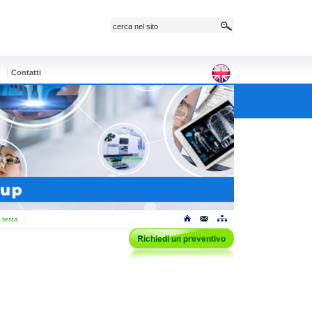
e
Contatti
 testa