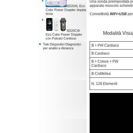
Una sonda preimpostata per 
apparato muscolo scheletri
SD20XL Eco
Color Power Doppler doppia
testa
Connettività
WiFi+USB
per
SD20CW
Modalità Visua
Eco Color Power Doppler
con Pulsato Continuo
Tele Dispositivi Diagnostici
B + PW Cardiaco
per analisi a distanza
B Cardiaco
B + Colore + PW
Cardiaco
B Cistifellea
N. 128 Elementi